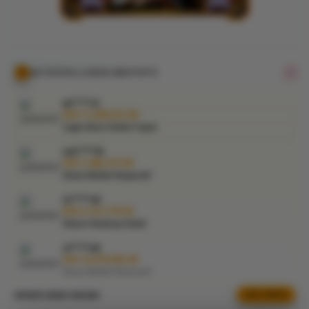
terpercaya
untuk
pasaran Toto
Macau resmi
dengan hasil
AKTIVITAS LOGIN MIOTOTO
tercepat dan
akurat.
ma****i0
Bergabunglah
IDR 9,981,516.00
sekarang dan
Akses Mobile Responsif
rasakan
ni****o5
pengalaman
IDR 4,131,718.50
bermain
Sistem Desktop Stabil
terbaik!
vi****o9
IDR 10,579,992.00
V
Akses Mobile Responsif
i
e
bi****a4
IDR 1,604,978.00
w
Link Alternatif Aktif
l
i
UPDATE AKSES ONLINE
LIVE STATUS
ra****a4
c
IDR 8,250,307.00