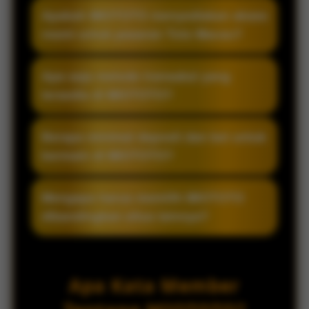
Proses pendaftaran di MIOTOTO sangat
Apakah MIOTOTO menyediakan akses
mudah. Anda cukup mengakses situs
resmi untuk pasaran Toto Macau?
resmi kami, klik tombol Daftar, isi formulir
dengan data diri yang valid, lalu aktifkan
Ya, tentu saja. MIOTOTO adalah platform
Apa saja metode transaksi yang
akun melalui email atau nomor telepon
terpercaya yang menyediakan akses
tersedia di MIOTOTO?
yang terdaftar. Proses ini hanya memakan
langsung ke pasaran Toto Macau resmi.
waktu kurang dari 3 menit.
Kami menjamin hasil keluaran yang akurat,
Kami mendukung berbagai metode
Berapa minimal deposit dan bet untuk
fair play, dan transparan bagi seluruh
transaksi yang cepat dan aman, mulai dari
bermain di MIOTOTO?
member kami.
transfer bank lokal ternama, e-wallet
(seperti DANA, OVO, GOPAY, LinkAja),
MIOTOTO berkomitmen memberikan
Mengapa harus memilih MIOTOTO
hingga deposit via QRIS untuk
akses bagi semua kalangan. Anda bisa
dibandingkan situs lainnya?
memudahkan Anda bermain kapan saja.
mulai bermain dengan minimal deposit
yang sangat terjangkau, sehingga Anda
MIOTOTO unggul dalam kecepatan akses,
dapat menikmati berbagai jenis permainan
layanan pelanggan 24/7 yang responsif,
Apa Kata Member
Toto Macau dengan modal yang minim.
keamanan data member yang terenkripsi,
serta proses withdraw (penarikan dana)