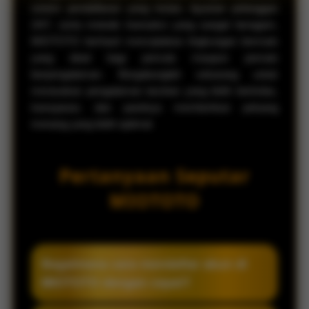
sistem pendaftaran yang instan, layanan pelanggan
24/7, serta metode transaksi yang sangat beragam,
MIOTOTO berhasil menciptakan lingkungan bermain
yang ideal bagi pemula maupun pemain
berpengalaman. Bergabunglah sekarang untuk
merasakan pengalaman taruhan yang lebih berkelas,
transparan, dan pastinya memberikan peluang
menang yang lebih optimal.
Pertanyaan Seputar
MIOTOTO
Bagaimana cara mendaftar akun di
MIOTOTO dengan cepat?