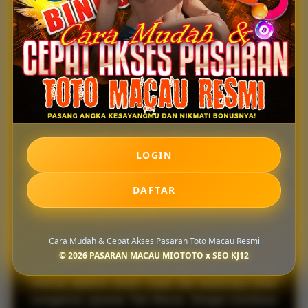
Bagi penggemar setia Toto Macau, MIOTOTO menjadi
destinasi utama karena menyediakan akses langsung
ke pasaran tersebut secara resmi. Kelengkapan data
keluaran yang disajikan secara real-time dan akurat
menjadi nilai tambah yang sangat krusial bagi para
pemain. Hal ini memungkinkan setiap anggota untuk
membuat keputusan taruhan yang lebih tepat
berdasarkan tren dan data historis yang tersedia,
meningkatkan peluang kemenangan secara signifikan
LOGIN
dibandingkan platform lainnya.
DAFTAR
Kesimpulan
Cara Mudah & Cepat Akses Pasaran Toto Macau Resmi
© 2026 PASARAN MACAU MIOTOTO x SEO KJ12
MIOTOTO adalah solusi terlengkap bagi Anda yang
mencari platform aman, cepat, dan terpercaya untuk
mengakses pasaran Toto Macau. Dengan kombinasi