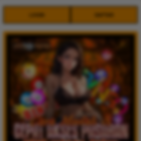
LOGIN
DAFTAR